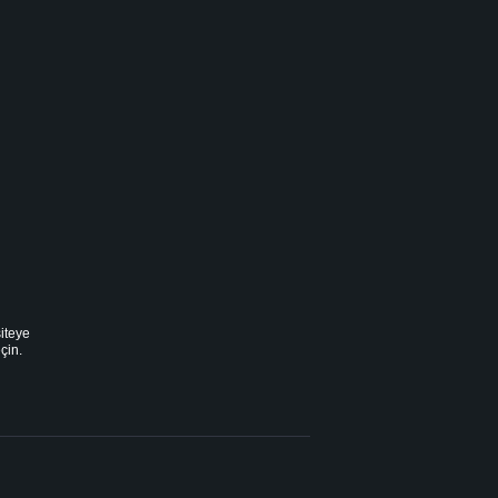
iteye
çin.