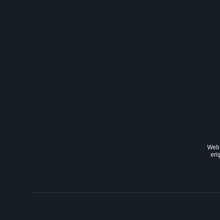
Web 
eri