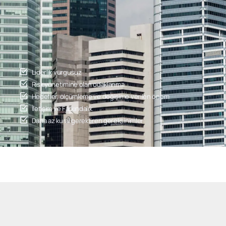
Liderlik vurgusuz
Risk yönetimine olan odaklanma
Hedefler, ölçümleme ve değişime verilen önem
İletişim ve Farkındalık
Daha az kural gerektiren gereksinimler