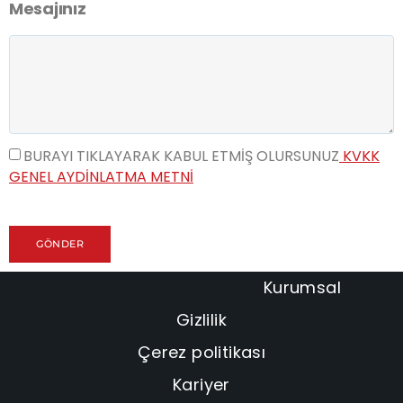
Mesajınız
BURAYI TIKLAYARAK KABUL ETMIŞ OLURSUNUZ
KVKK
GENEL AYDINLATMA METNI
GÖNDER
Kurumsal
Gizlilik
Çerez politikası
Kariyer