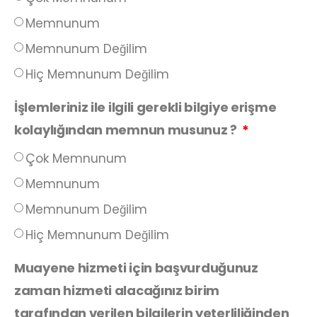
Memnunum
Memnunum Değilim
Hiç Memnunum Değilim
İşlemleriniz ile ilgili gerekli bilgiye erişme
kolaylığından memnun musunuz ?
Çok Memnunum
Memnunum
Memnunum Değilim
Hiç Memnunum Değilim
Muayene hizmeti için başvurduğunuz
zaman hizmeti alacağınız birim
tarafından verilen bilgilerin yeterliliğinden