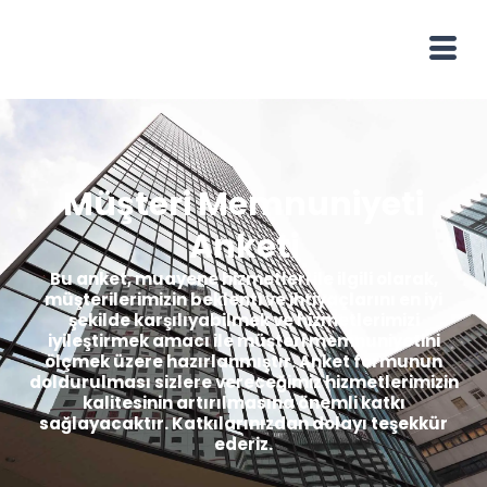
Müşteri Memnuniyeti
Anketi
Bu anket, muayene hizmetleri ile ilgili olarak,
müşterilerimizin beklenti ve ihtiyaçlarını en iyi
şekilde karşılıyabilmek ve hizmetlerimizi
iyileştirmek amacı ile müşteri memnuniyetini
ölçmek üzere hazırlanmıştır. Anket formunun
doldurulması sizlere vereceğimiz hizmetlerimizin
kalitesinin artırılmasına önemli katkı
sağlayacaktır. Katkılarınızdan dolayı teşekkür
ederiz.