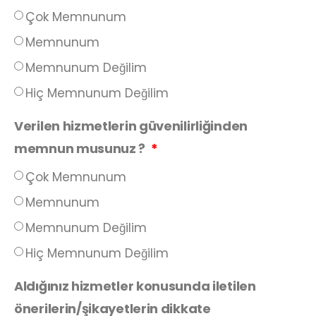
Çok Memnunum
Memnunum
Memnunum Değilim
Hiç Memnunum Değilim
Verilen hizmetlerin güvenilirliğinden
memnun musunuz ?
Çok Memnunum
Memnunum
Memnunum Değilim
Hiç Memnunum Değilim
Aldığınız hizmetler konusunda iletilen
önerilerin/şikayetlerin dikkate