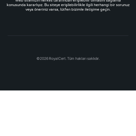
Web sitemizin herkes tarafından erişilebilir olmasını sağlama
konusunda kararlıyız. Bu siteye erişilebilirlikle ilgili herhangi bir sorunuz
veya öneriniz varsa, lütfen bizimle iletişime geçin.
©2026 RoyalCert. Tüm hakları saklıdır.