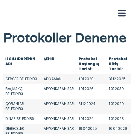
Protokoller Deneme
İLGİLİ İDARENİN
ŞEHİR
Protokol
Protokol
ADI
Başlangıç
Bitiş
Tarihi:
Tarihi:
GERGER BELEDİYESİ
ADIYAMAN
1.01.2020
31.12.2025
BAŞMAKÇI
AFYONKARAHİSAR
1.01.2026
1.01.2030
BELEDİYESİ
ÇOBANLAR
AFYONKARAHİSAR
31.12.2024
1.01.2029
BELEDİYESİ
DİNAR BELEDİYESİ
AFYONKARAHİSAR
1.01.2024
1.01.2028
GEBECELER
AFYONKARAHİSAR
16.04.2025
16.04.2029
BELEDİYESİ