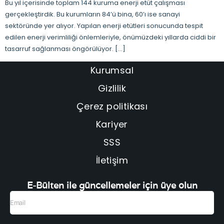
Bu yıl içerisinde toplam 144 kuruma enerji etüt çalışması
gerçekleştirdik. Bu kurumların 84’ü bina, 60’ı ise sanayi
sektöründe yer alıyor. Yapılan enerji etütleri sonucunda tespit
edilen enerji verimliliği önlemleriyle, önümüzdeki yıllarda ciddi bir
tasarruf sağlanması öngörülüyor. […]
Kurumsal
Gizlilik
Çerez politikası
Kariyer
SSS
İletişim
E-Bülten ile güncellemeler için üye olun