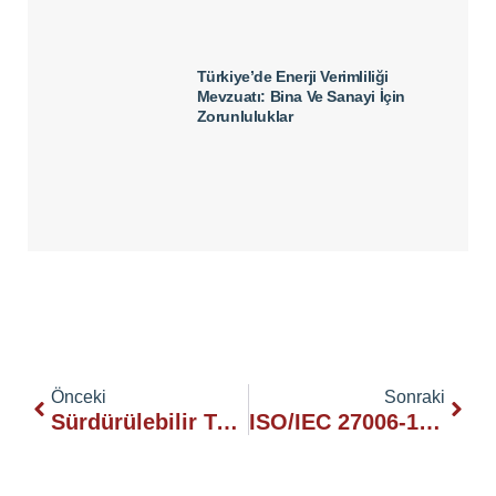
Türkiye’de Enerji Verimliliği
Mevzuatı: Bina Ve Sanayi İçin
Zorunluluklar
Önceki
Sonraki
Sürdürülebilir Turizm Ile Geleceğe Yolculuk
ISO/IEC 27006-1:2024 Standardı Yayımlandı: BGYS Denetimlerinde Önemli Değişiklikler