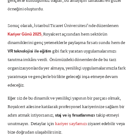
gençlerle kurduğumuz bağlar, bu anlayışın sahadaki en güzel
örneğini oluşturdu.
Sonuç olarak, İstanbul Ticaret Üniversitesi’nde düzenlenen
,
Royalcert açısından hem sektörün
Kariyer Günü 2025
dinamiklerini genç yeteneklerle paylaşma fırsatı sundu hem de
gibi fark yaratan uygulamalarımızı
VR teknolojisi ile eğitim
tanıtma imkânı verdi. Önümüzdeki dönemlerde de bu tarz
organizasyonlarda yer almaya, yenilikçi uygulamalarımızla fark
yaratmaya ve gençlerle birlikte geleceği inşa etmeye devam
edeceğiz.
Eğer siz de bu dinamik ve yenilikçi yapının bir parçası olmak,
Royalcert ailesine katılarak profesyonel kariyerinize sağlam bir
adım atmak istiyorsanız;
takip etmeyi
staj ve iş fırsatlarımızı
unutmayın. Detaylar için
k
ariyer sayfamızı
ziyaret edebilir veya
bize doğrudan ulaşabilirsiniz.