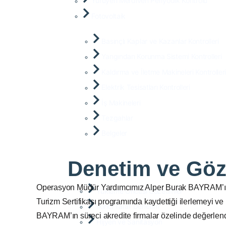
Yürüyen Merdiven Periyodik Kontrolü
Fotovoltaik
Basınçlı Kaplar ve Kazanlar Kontrolleri
Yangından Korunma Sistemi Kontrolleri
Kaldırma ve İletme Makineleri Kontroller
Elektrik Tesisatları Kontrolleri
İş Makineleri
Tezgahlar
Belgeler
Denetim ve Göz
Operasyon Müdür Yardımcımız Alper Burak BAYRAM’ın de
Yükleme Öncesi Gözetimler
Turizm Sertifikası programında kaydettiği ilerlemeyi ve 
İkinci Taraf Denetim
BAYRAM’ın süreci akredite firmalar özelinde değerlendir
Hijyen ve Sanitasyon