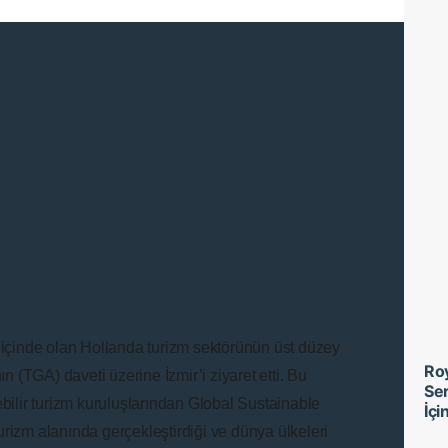
i içinde olan Hollanda turizm sektörünün üst düzey
Roy
ın (TGA) daveti üzerine İzmir’i ziyaret etti. Bu
Ser
ebilir turizm kuruluşlarından Global Sustainable
İçi
urizm alanında gerçekleştirdiği ve dünya ülkeleri