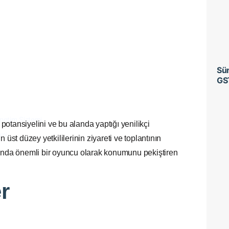
Sür
GS
netim Sistemi
 potansiyelini ve bu alanda yaptığı yenilikçi
emi
üst düzey yetkililerinin ziyareti ve toplantının
unda önemli bir oyuncu olarak konumunu pekiştiren
r