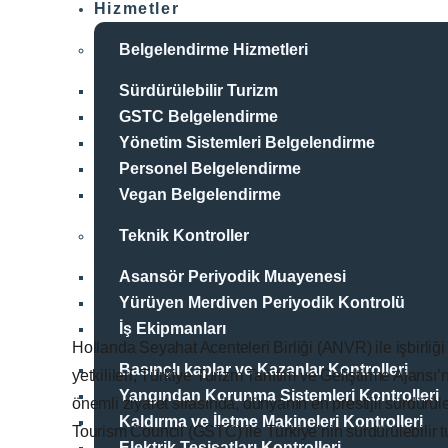
Hizmetler
Belgelendirme Hizmetleri
Sürdürülebilir Turizm
GSTC Belgelendirme
Yönetim Sistemleri Belgelendirme
Personel Belgelendirme
Vegan Belgelendirme
Teknik Kontroller
Asansör Periyodik Muayenesi
Yürüyen Merdiven Periyodik Kontrolü
İş Ekipmanları
Hollanda Seyahat Acenteleri Birliği (ANVR) ile işbirliğ
Basınçlı kaplar ve Kazanlar Kontrolleri
yetkilileri, Türkiye Turizm Tanıtım ve Geliştirme Ajansı’n
Yangından Korunma Sistemleri Kontrolleri
önemli ziyaret sırasında, dünyanın en prestijli sürdürül
Kaldırma ve İletme Makineleri Kontrolleri
Tourism Council (GSTC) ile Türkiye’nin sürdürülebilir t
Elektrik Tesisatları Kontrolleri