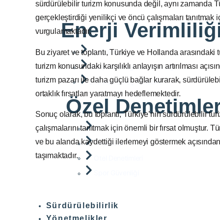
sürdürülebilir turizm konusunda değil, aynı zamanda T
gerçekleştirdiği yenilikçi ve öncü çalışmaları tanıtmak 
Enerji Verimliliğ
vurgulamaktadır.
Enerji Etüdü
Bu ziyaret ve toplantı, Türkiye ve Hollanda arasındaki tur
turizm konusundaki karşılıklı anlayışın artırılması açıs
Enerji Verimliliği Danışmanlığı
turizm pazarı ile daha güçlü bağlar kurarak, sürdürülebi
Sıfır Atık Süreç Yönetimi
ortaklık fırsatları yaratmayı hedeflemektedir.
Özel Denetimle
Sonuç olarak, bu toplantı, Türkiye’nin sürdürülebilir tur
çalışmalarını tanıtmak için önemli bir fırsat olmuştur. Tü
Okul Güvenliği
ve bu alanda kaydettiği ilerlemeyi göstermek açısından, b
Yeşil Bina
taşımaktadır.
Otel Denetimleri
Spor Güvenliği
Sürdürülebilirlik
Yönetmelikler