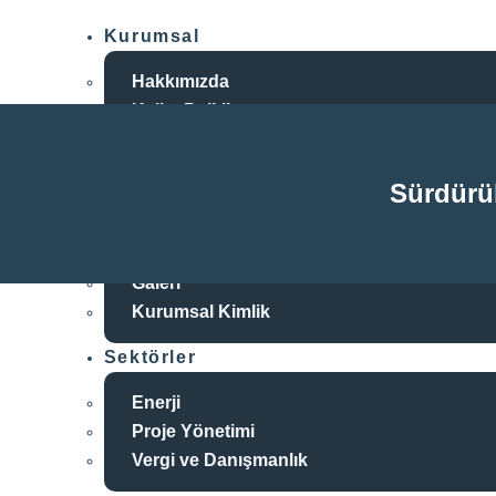
Kurumsal
Hakkımızda
Kalite Politikası
Tarafsızlık Beyanı
Gizlilik Politikası
Sürdürü
Akreditasyonlar
RC Akademi
Haberler
Galeri
Kurumsal Kimlik
Sektörler
Enerji
Proje Yönetimi
Vergi ve Danışmanlık